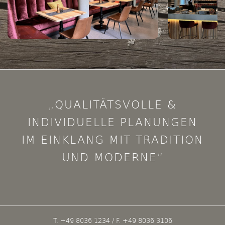
„QUALITÄTSVOLLE &
INDIVIDUELLE PLANUNGEN
​IM EINKLANG MIT TRADITION
UND MODERNE“
T. +49 8036 1234 / F. +49 8036 3106